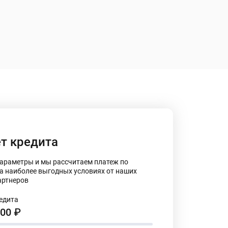
т кредита
параметры и мы рассчитаем платеж по
на наиболее выгодных условиях от наших
артнеров
едита
000
₽