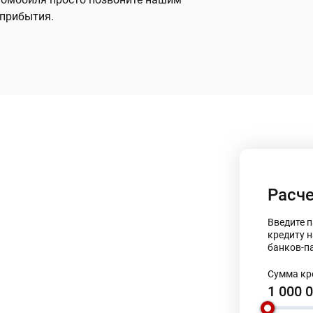
 прибытия.
Расче
Введите 
кредиту 
банков-п
Сумма кр
1 000 