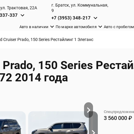
г. Братск, ул. Коммунальная,
 ул. Трактовая, 22А
9
 337-337
+7 (3953) 348-217
Авто в наличии
По марке автомобиля
Авто c пробего
d Cruiser Prado, 150 Series Рестайлинг 1 Элеганс
r Prado, 150 Series Реста
2 2014 года
Спецпредложени
3 560 000
₽