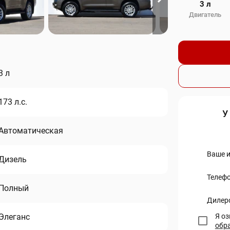
3 л
Двигатель
3 л
173 л.с.
У
Автоматическая
Ваше 
Дизель
Телеф
Полный
Дилер
Элеганс
Я о
обр