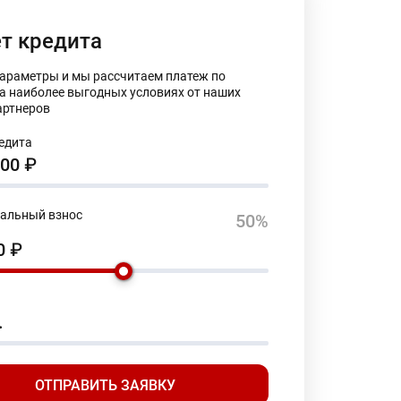
т кредита
параметры и мы рассчитаем платеж по
на наиболее выгодных условиях от наших
артнеров
едита
000
₽
альный взнос
50%
00
₽
.
ОТПРАВИТЬ ЗАЯВКУ