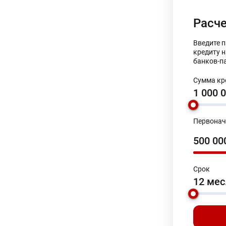
Расче
Введите 
кредиту 
банков-п
Сумма кр
1 000 
Первонач
500 0
Срок
12 мес