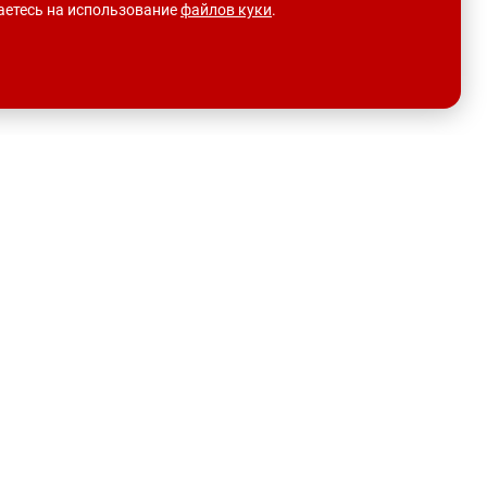
шаетесь на использование
файлов куки
.
О НАС