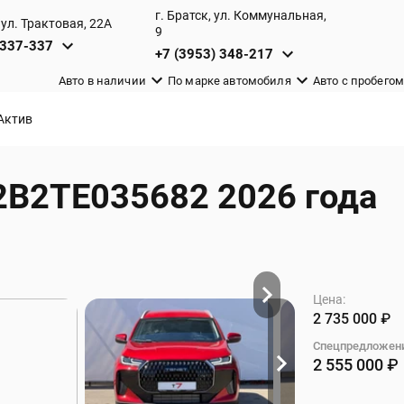
г. Братск, ул. Коммунальная,
 ул. Трактовая, 22А
9
 337-337
+7 (3953) 348-217
Авто в наличии
По марке автомобиля
Авто c пробего
 Актив
32B2TE035682 2026 года
Цена:
₽
2 735 000
Спецпредложени
2 555 000
₽