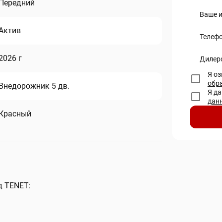
Передний
Ваше 
Актив
Телеф
2026 г
Дилер
Я о
обр
Внедорожник 5 дв.
Я д
дан
Красный
д TENET: